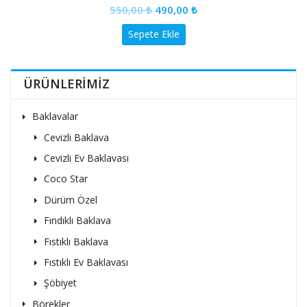
550,00
₺
490,00
₺
out
of
5
Sepete Ekle
ÜRÜNLERİMİZ
Baklavalar
Cevizli Baklava
Cevizli Ev Baklavası
Coco Star
Dürüm Özel
Fındıklı Baklava
Fıstıklı Baklava
Fıstıklı Ev Baklavası
Şöbiyet
Börekler