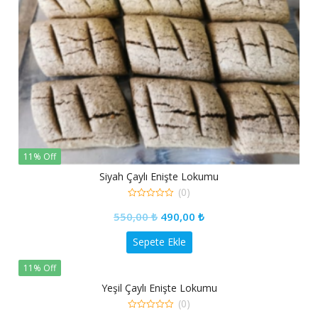
11% Off
Siyah Çaylı Enişte Lokumu
(0)
0
550,00
₺
490,00
₺
out
of
5
Sepete Ekle
11% Off
Yeşil Çaylı Enişte Lokumu
(0)
0