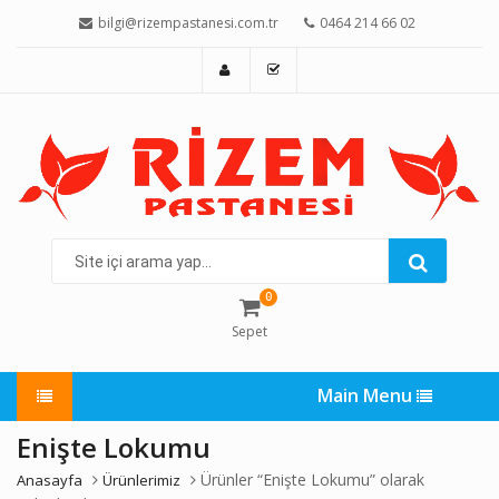
bilgi@rizempastanesi.com.tr
0464 214 66 02
Site
içi
arama
0
yap...
Sepet
Main Menu
Enişte Lokumu
Ürünler “Enişte Lokumu” olarak
Anasayfa
Ürünlerimiz