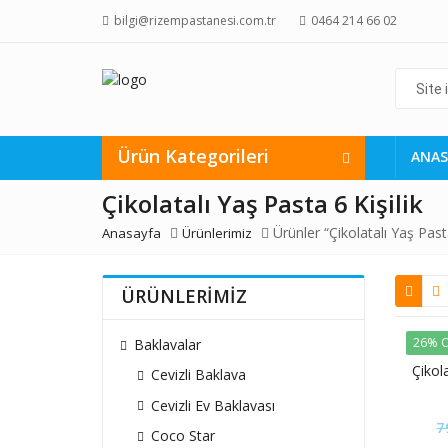
bilgi@rizempastanesi.com.tr
0464 214 66 02
Site
içi
arama
yap...
Ürün Kategorileri
ANAS
Çikolatalı Yaş Pasta 6 Kişilik
Ürünler “Çikolatalı Yaş Pasta
Anasayfa
Ürünlerimiz
ÜRÜNLERİMİZ
26% O
Baklavalar
Çikola
Cevizli Baklava
Cevizli Ev Baklavası
7
Coco Star