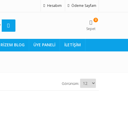
Hesabım
Ödeme Sayfam
0
Sepet
RİZEM BLOG
ÜYE PANELİ
İLETİŞİM
Görünüm: