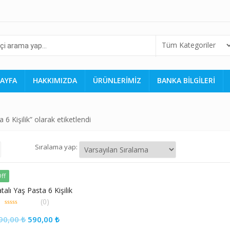
AYFA
HAKKIMIZDA
ÜRÜNLERİMİZ
BANKA BİLGİLERİ
 6 Kişilik” olarak etiketlendi
Sıralama yap:
ff
talı Yaş Pasta 6 Kişilik
(0)
0
out
90,00
₺
590,00
₺
of
5