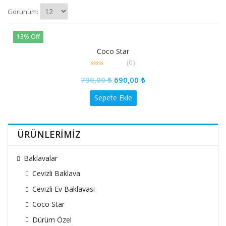
Görünüm:
13% Off
Coco Star
(0)
0
out
790,00
₺
690,00
₺
of
5
Sepete Ekle
ÜRÜNLERİMİZ
Baklavalar
Cevizli Baklava
Cevizli Ev Baklavası
Coco Star
Dürüm Özel