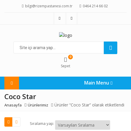
bilgi@rizempastanesi.com.tr
0464 214 66 02
Site
içi
arama
0
yap...
Sepet
Main Menu
Coco Star
Ürünler “Coco Star” olarak etiketlendi
Anasayfa
Ürünlerimiz
Sıralama yap: