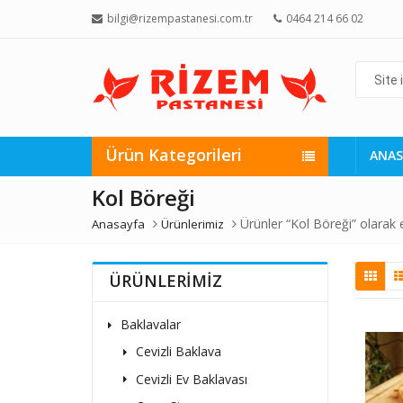
bilgi@rizempastanesi.com.tr
0464 214 66 02
Site
içi
arama
yap...
Ürün Kategorileri
ANAS
Kol Böreği
Ürünler “Kol Böreği” olarak e
Anasayfa
Ürünlerimiz
ÜRÜNLERİMİZ
Baklavalar
Cevizli Baklava
Cevizli Ev Baklavası