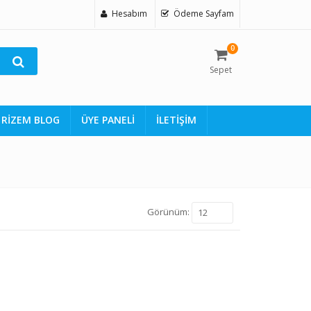
Hesabım
Ödeme Sayfam
0
Sepet
RİZEM BLOG
ÜYE PANELİ
İLETİŞİM
Görünüm:
12