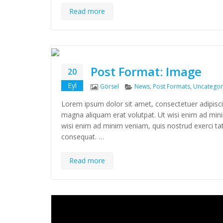
Read more
Post Format: Image
20
Eyl
Format
Categories
Görsel
News
,
Post Formats
,
Uncategor
Lorem ipsum dolor sit amet, consectetuer adipisc
magna aliquam erat volutpat. Ut wisi enim ad minim
wisi enim ad minim veniam, quis nostrud exerci tat
consequat. …
Read more