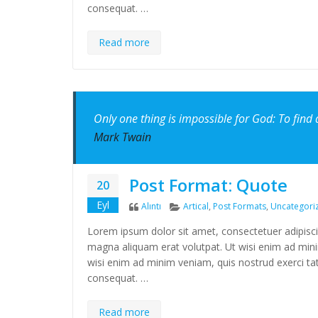
consequat. …
Read more
Only one thing is impossible for God: To find 
Mark Twain
Post Format: Quote
20
Eyl
Format
Categories
Alıntı
Artical
,
Post Formats
,
Uncategori
Lorem ipsum dolor sit amet, consectetuer adipisc
magna aliquam erat volutpat. Ut wisi enim ad minim
wisi enim ad minim veniam, quis nostrud exerci tat
consequat. …
Read more