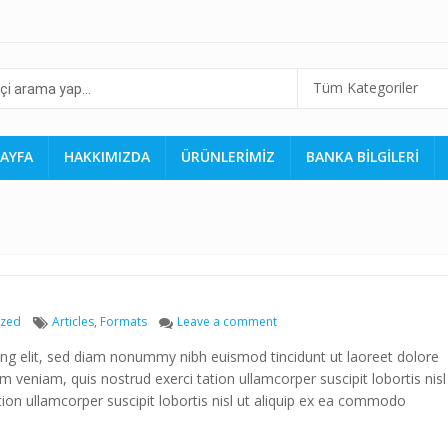
Tüm Kategoriler
AYFA
HAKKIMIZDA
ÜRÜNLERİMİZ
BANKA BİLGİLERİ
Tags
on Post Format: Gallery
ized
Articles
,
Formats
Leave a comment
ing elit, sed diam nonummy nibh euismod tincidunt ut laoreet dolore
 veniam, quis nostrud exerci tation ullamcorper suscipit lobortis nisl
ion ullamcorper suscipit lobortis nisl ut aliquip ex ea commodo