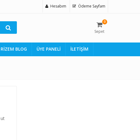
Hesabım
Ödeme Sayfam
0
Sepet
RİZEM BLOG
ÜYE PANELİ
İLETİŞİM
 ut