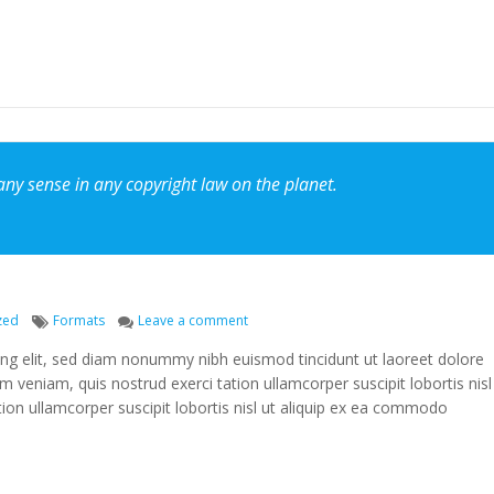
any sense in any copyright law on the planet.
Tags
on Post Format: Quote
zed
Formats
Leave a comment
ing elit, sed diam nonummy nibh euismod tincidunt ut laoreet dolore
 veniam, quis nostrud exerci tation ullamcorper suscipit lobortis nisl
ion ullamcorper suscipit lobortis nisl ut aliquip ex ea commodo