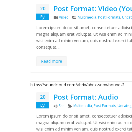
Post Format: Video (Y
20
Eyl
Format
Categories
Video
Multimedia
,
Post Formats
,
Uncat
Lorem ipsum dolor sit amet, consectetuer adipisc
magna aliquam erat volutpat. Ut wisi enim ad minim
wisi enim ad minim veniam, quis nostrud exerci tat
consequat. …
Read more
https://soundcloud.com/ahrix/ahrix-snowbound-2
Post Format: Audio
20
Eyl
Format
Categories
Ses
Multimedia
,
Post Formats
,
Uncateg
Lorem ipsum dolor sit amet, consectetuer adipisc
magna aliquam erat volutpat. Ut wisi enim ad minim
wisi enim ad minim veniam, quis nostrud exerci tat