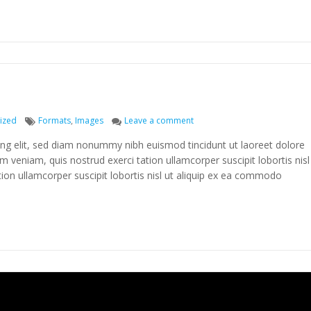
Tags
on Post Format: Image
ized
Formats
,
Images
Leave a comment
ing elit, sed diam nonummy nibh euismod tincidunt ut laoreet dolore
 veniam, quis nostrud exerci tation ullamcorper suscipit lobortis nisl
ion ullamcorper suscipit lobortis nisl ut aliquip ex ea commodo