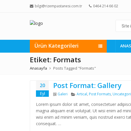
bilgi@rizempastanesi.com.tr
0464 214 66 02
Site
içi
arama
yap...
Ürün Kategorileri
ANAS
Etiket:
Formats
Anasayfa
Posts Tagged "Formats"
Post Format: Gallery
20
Eyl
Format
Categories
Galeri
Artical
,
Post Formats
,
Uncategor
Lorem ipsum dolor sit amet, consectetuer adipisc
magna aliquam erat volutpat. Ut wisi enim ad minim
wisi enim ad minim veniam, quis nostrud exerci tat
consequat. …