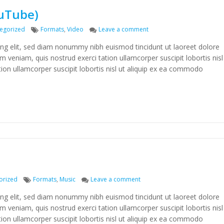
ouTube)
Tags
on Post Format: Video (Yo
egorized
Formats
,
Video
Leave a comment
ing elit, sed diam nonummy nibh euismod tincidunt ut laoreet dolore
 veniam, quis nostrud exerci tation ullamcorper suscipit lobortis nisl
ion ullamcorper suscipit lobortis nisl ut aliquip ex ea commodo
Tags
on Post Format: Audio
orized
Formats
,
Music
Leave a comment
ing elit, sed diam nonummy nibh euismod tincidunt ut laoreet dolore
 veniam, quis nostrud exerci tation ullamcorper suscipit lobortis nisl
ion ullamcorper suscipit lobortis nisl ut aliquip ex ea commodo